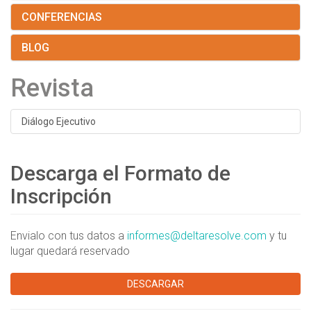
CONFERENCIAS
BLOG
Revista
Diálogo Ejecutivo
Descarga el Formato de
Inscripción
¿Te gustaría formar parte de nuestro equipo?
Si tienes experiencia y pasión por la enseñanza.
Envialo con tus datos a
informes@deltaresolve.com
y tu
lugar quedará reservado
Envíanos tu CV al correo
rh@deltaresolve.com
© 2020 Delta resolve | Todos los derechos reservados. |
Aviso de
DESCARGAR
Privacidad