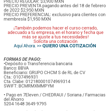
PRECIO REGULAR: $3,900 MXN
PRECIO PREVENTA pagando antes del 18 de febrero
de 2022 $2,950 MXN
PRECIO PREFERENCIAL: exclusivo para clientes con
membresía $1,950 MXN
¡También podemos hacer el curso cerrado,
adecuado a tu empresa, en el horario y fecha que
más se ajuste a tus necesidades!
Solicita una cotización
Aquí Ahora. >>
QUIERO UNA COTIZACIÓN
FORMAS DE PAGO:
•Depósito o Transferencia bancaria
Banco: BBVA
Beneficiario: GRUPO CHCM S de RL de CV
Cta.: 0107496931
Cta. Clabe: 012180001074969314
SWIFT: BCMRMXMMPYM
• Pago en 7Eleven / CHEDRAUI / Soriana / Farmacias
del Ahorro
5204 1648 3649 9795